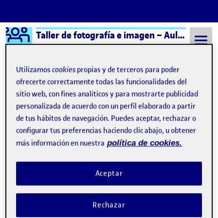
Logo Ágora
Taller de fotografía e imagen – Aula 2
Saltar al contenido
Utilizamos
cookies
propias y de terceros para poder
ofrecerte correctamente todas las funcionalidades del
sitio web, con fines analíticos y para mostrarte publicidad
Semestre 20231 - Aula 2
Entrega de la actividad P2
personalizada de acuerdo con un perfil elaborado a partir
Entrega de la actividad P2
de tus hábitos de navegación. Puedes aceptar, rechazar o
configurar tus preferencias haciendo clic abajo, u obtener
más información en nuestra
política de cookies.
San Bao
Publicado por
Publicado por
Guadalupe Pinos Cañadilla
Visibilidad:
Fecha de publicación
en San Bao
Pública
-
4 Mar 2024
-
comentario
Aceptar
Rechazar